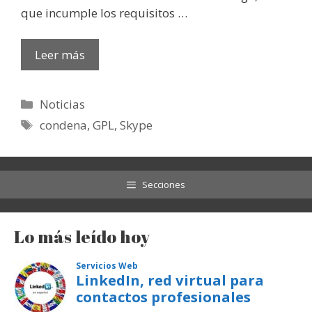
que incumple los requisitos …
Leer más
Categorías
Noticias
Etiquetas
condena
,
GPL
,
Skype
Secciones
Lo más leído hoy