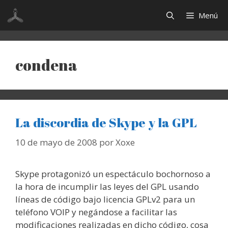
Saltar
Menú
al
contenido
condena
La discordia de Skype y la GPL
10 de mayo de 2008
por
Xoxe
Skype protagonizó un espectáculo bochornoso a
la hora de incumplir las leyes del GPL usando
líneas de código bajo licencia GPLv2 para un
teléfono VOIP y negándose a facilitar las
modificaciones realizadas en dicho código, cosa