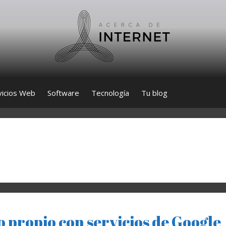
vicios Web
Software
Tecnología
Tu blog
 propio con servicios de Google