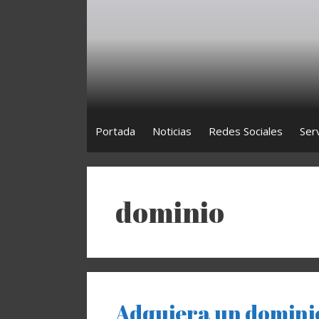
Saltar
al
contenido
Portada
Noticias
Redes Sociales
Ser
dominio
Adquiera un dominio