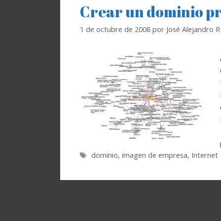
Crear un dominio p
1 de octubre de 2008
por
José Alejandro 
Etiquetas
dominio
,
imagen de empresa
,
Internet