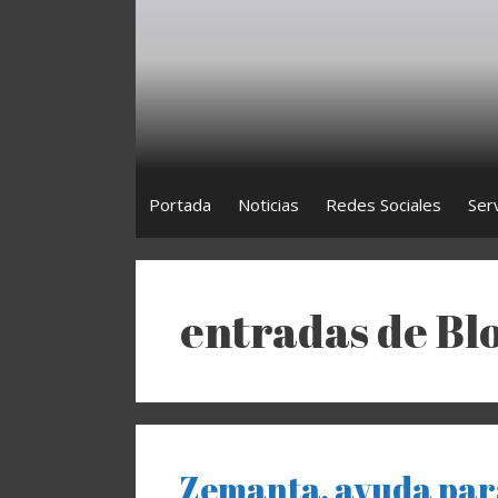
Saltar
al
contenido
Portada
Noticias
Redes Sociales
Ser
entradas de Bl
Zemanta, ayuda para