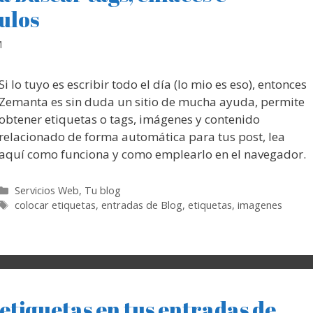
ulos
M
Si lo tuyo es escribir todo el día (lo mio es eso), entonces
Zemanta es sin duda un sitio de mucha ayuda, permite
obtener etiquetas o tags, imágenes y contenido
relacionado de forma automática para tus post, lea
aquí como funciona y como emplearlo en el navegador.
Categorías
Servicios Web
,
Tu blog
Etiquetas
colocar etiquetas
,
entradas de Blog
,
etiquetas
,
imagenes
etiquetas en tus entradas de