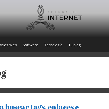
vicios Web
Software
Tecnología
Tu blog
og
 buscar tags, enlaces e