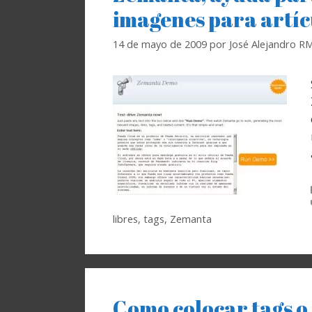
imagenes para artíc
14 de mayo de 2009
por
José Alejandro R
libres
,
tags
,
Zemanta
Como colocar tags o 