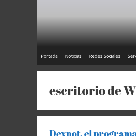
Saltar
al
contenido
Portada
Noticias
Redes Sociales
Ser
escritorio de 
Dexpot, el programa 