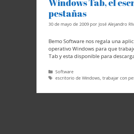
Windows Tab, el esc
pestañas
30 de mayo de 2009
por
José Alejandro R
Bemo Software nos regala una aplic
operativo Windows para que trabaj
Tab y esta disponible para descarga
Categorías
Software
Etiquetas
escritorio de Windows
,
trabajar con pe