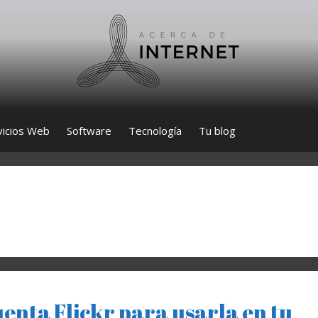
vicios Web
Software
Tecnología
Tu blog
uenta Flickr para usarla en tu