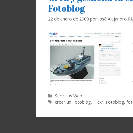
Fotoblog
22 de enero de 2009
por
José Alejandro R
Categorías
Servicios Web
Etiquetas
crear un Fotoblog
,
Flickr
,
Fotoblog
,
fot