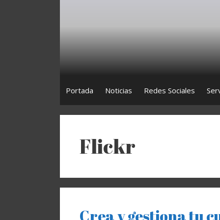
Saltar
al
contenido
Portada
Noticias
Redes Sociales
Ser
Flickr
Crea y gestiona tu c