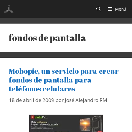
Saltar
Menú
al
contenido
fondos de pantalla
Mobopic, un servicio para crear
fondos de pantalla para
teléfonos celulares
18 de abril de 2009
por
José Alejandro RM