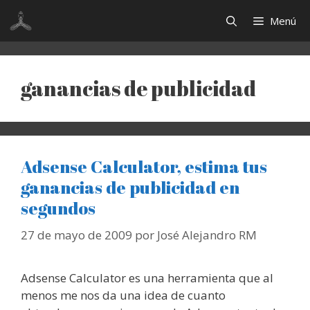
Saltar
Menú
al
contenido
ganancias de publicidad
Adsense Calculator, estima tus
ganancias de publicidad en
segundos
27 de mayo de 2009
por
José Alejandro RM
Adsense Calculator es una herramienta que al
menos me nos da una idea de cuanto