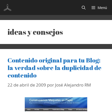
Saltar
Menú
al
contenido
ideas y consejos
Contenido original para tu Blog:
la verdad sobre la duplicidad de
contenido
22 de abril de 2009
por
José Alejandro RM