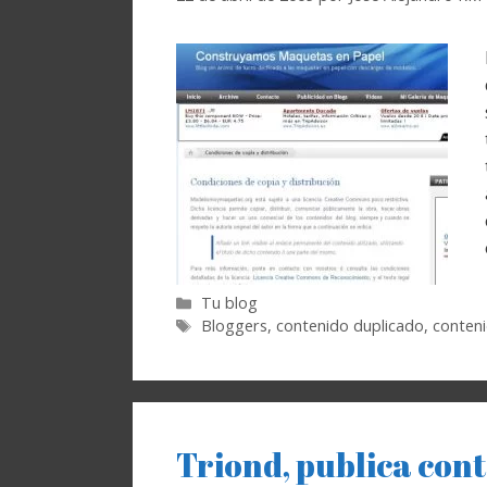
Categorías
Tu blog
Etiquetas
Bloggers
,
contenido duplicado
,
conteni
Triond, publica con