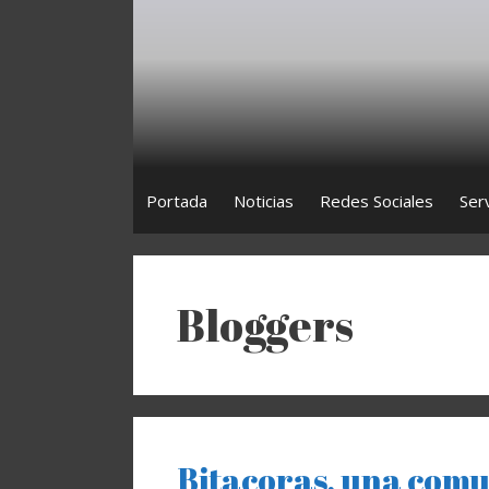
Saltar
al
contenido
Portada
Noticias
Redes Sociales
Ser
Bloggers
Bitacoras, una comu