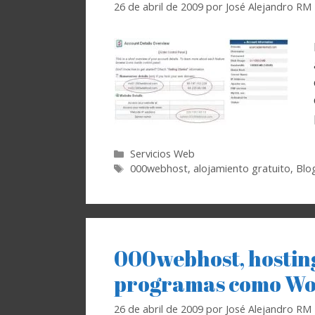
26 de abril de 2009
por
José Alejandro RM
Categorías
Servicios Web
Etiquetas
000webhost
,
alojamiento gratuito
,
Blo
000webhost, hosting
programas como Wo
26 de abril de 2009
por
José Alejandro RM