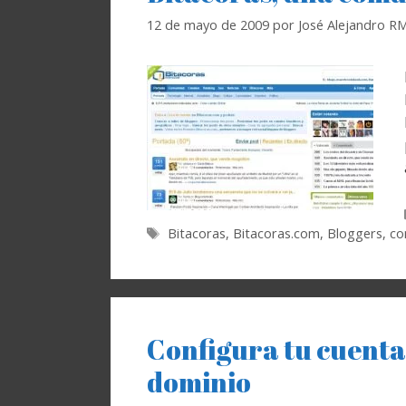
12 de mayo de 2009
por
José Alejandro R
Etiquetas
Bitacoras
,
Bitacoras.com
,
Bloggers
,
co
Configura tu cuenta
dominio