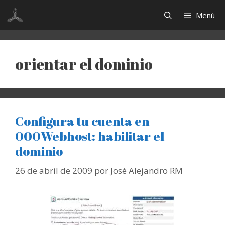
Saltar
Menú
al
contenido
orientar el dominio
Configura tu cuenta en
000Webhost: habilitar el
dominio
26 de abril de 2009
por
José Alejandro RM