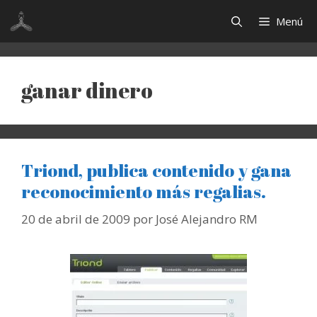
Saltar
Menú
al
contenido
ganar dinero
Triond, publica contenido y gana
reconocimiento más regalias.
20 de abril de 2009
por
José Alejandro RM