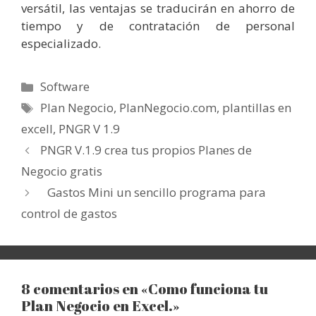
versátil, las ventajas se traducirán en ahorro de
tiempo y de contratación de personal
especializado.
Categorías
Software
Etiquetas
Plan Negocio
,
PlanNegocio.com
,
plantillas en
excell
,
PNGR V 1.9
PNGR V.1.9 crea tus propios Planes de
Negocio gratis
Gastos Mini un sencillo programa para
control de gastos
8 comentarios en «Como funciona tu
Plan Negocio en Excel.»