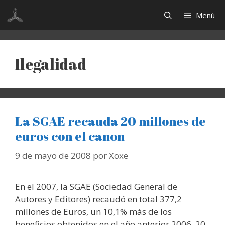
Saltar
Menú
al
contenido
Ilegalidad
La SGAE recauda 20 millones de
euros con el canon
9 de mayo de 2008
por
Xoxe
En el 2007, la SGAE (Sociedad General de
Autores y Editores) recaudó en total 377,2
millones de Euros, un 10,1% más de los
beneficios obtenidos en el año anterior 2006. 20