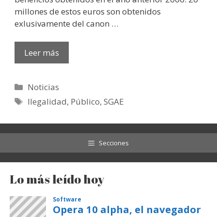
millones de estos euros son obtenidos
exlusivamente del canon …
Leer más
Categorías
Noticias
Etiquetas
Ilegalidad
,
Público
,
SGAE
Secciones
Lo más leído hoy