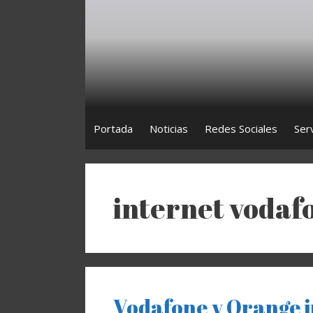
Saltar
al
contenido
Portada
Noticias
Redes Sociales
Ser
internet vodaf
Vodafone y Orange in