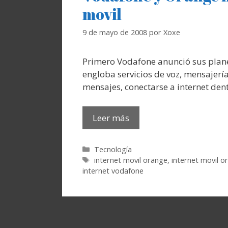
movil
9 de mayo de 2008
por
Xoxe
Primero Vodafone anunció sus plane
engloba servicios de voz, mensajería
mensajes, conectarse a internet dent
Leer más
Categorías
Tecnología
Etiquetas
internet movil orange
,
internet movil 
internet vodafone