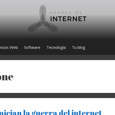
vicios Web
Software
Tecnología
Tu blog
one
ician la guerra del internet