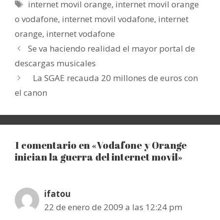
Etiquetas
internet movil orange
,
internet movil orange
o vodafone
,
internet movil vodafone
,
internet
orange
,
internet vodafone
Se va haciendo realidad el mayor portal de
descargas musicales
La SGAE recauda 20 millones de euros con
el canon
1 comentario en «Vodafone y Orange
inician la guerra del internet movil»
ifatou
22 de enero de 2009 a las 12:24 pm