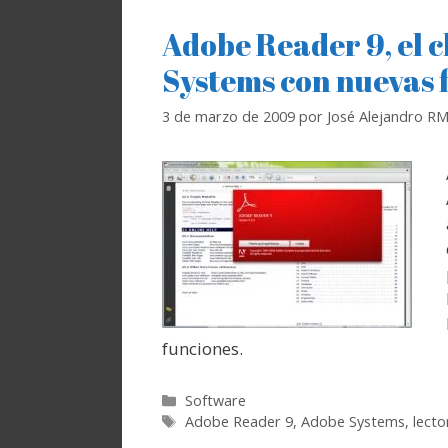
Adobe Reader 9, el c
Systems con nuevas 
3 de marzo de 2009
por
José Alejandro R
funciones.
Categorías
Software
Etiquetas
Adobe Reader 9
,
Adobe Systems
,
lect