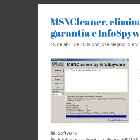
MSNCleaner, elimin
garantía e InfoSpy
18 de abril de 2009
por
José Alejandro RM
Categorías
Software
Etiquetas
InfoSpyware
,
limpiar malware
,
MSN Me