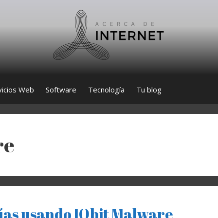
vicios Web
Software
Tecnología
Tu blog
re
pías usando IObit Malware