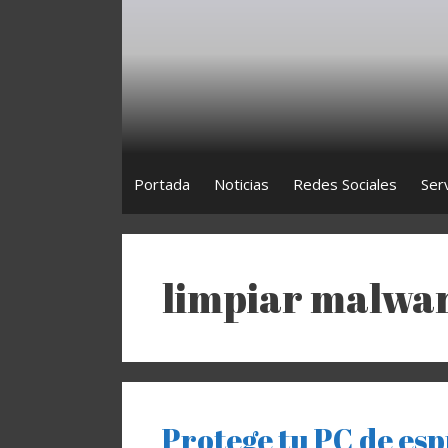
Saltar
al
contenido
Portada
Noticias
Redes Sociales
Ser
limpiar malwa
Protege tu PC de es