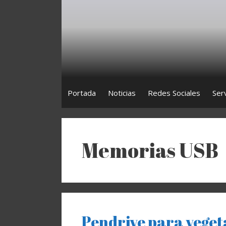
Saltar
al
contenido
Portada
Noticias
Redes Sociales
Ser
Memorias USB
Pendrive para veget