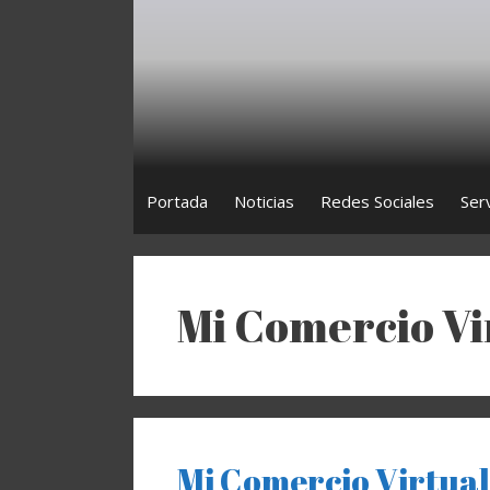
Saltar
al
contenido
Portada
Noticias
Redes Sociales
Ser
Mi Comercio Vi
Mi Comercio Virtual,