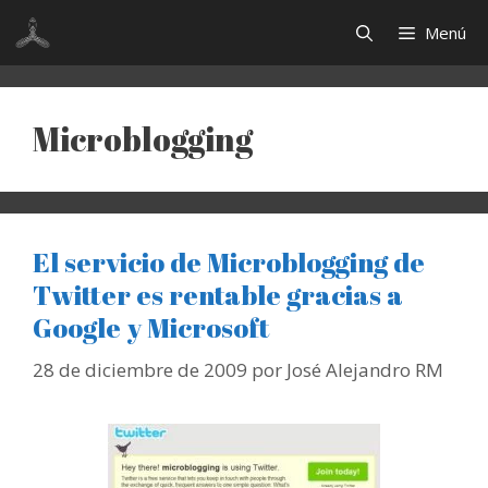
Saltar
Menú
al
contenido
Microblogging
El servicio de Microblogging de
Twitter es rentable gracias a
Google y Microsoft
28 de diciembre de 2009
por
José Alejandro RM