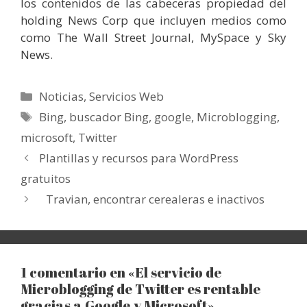
los contenidos de las cabeceras propiedad del
holding News Corp que incluyen medios como
como The Wall Street Journal, MySpace y Sky
News.
Categorías
Noticias
,
Servicios Web
Etiquetas
Bing
,
buscador Bing
,
google
,
Microblogging
,
microsoft
,
Twitter
Plantillas y recursos para WordPress
gratuitos
Travian, encontrar cerealeras e inactivos
1 comentario en «El servicio de
Microblogging de Twitter es rentable
gracias a Google y Microsoft»