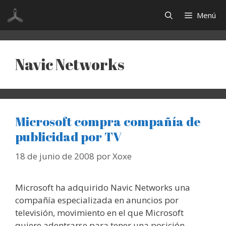
Saltar
Menú
al
contenido
Navic Networks
Microsoft compra compañía de
publicidad por TV
18 de junio de 2008
por
Xoxe
Microsoft ha adquirido Navic Networks una
compañía especializada en anuncios por
televisión, movimiento en el que Microsoft
quiere adentrarse para tener una posición