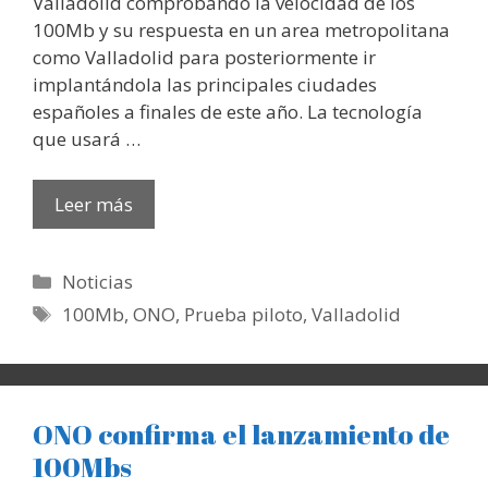
Valladolid comprobando la velocidad de los
100Mb y su respuesta en un area metropolitana
como Valladolid para posteriormente ir
implantándola las principales ciudades
españoles a finales de este año. La tecnología
que usará …
Leer más
Categorías
Noticias
Etiquetas
100Mb
,
ONO
,
Prueba piloto
,
Valladolid
ONO confirma el lanzamiento de
100Mbs