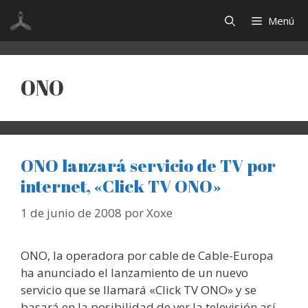
Saltar
Menú
al
contenido
ONO
ONO lanzará servicio de TV por
internet, «Click TV ONO»
1 de junio de 2008
por
Xoxe
ONO, la operadora por cable de Cable-Europa
ha anunciado el lanzamiento de un nuevo
servicio que se llamará «Click TV ONO» y se
basará en la posibilidad de ver la televisión así