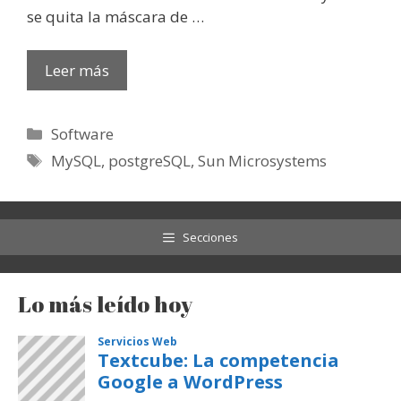
se quita la máscara de …
Leer más
Categorías
Software
Etiquetas
MySQL
,
postgreSQL
,
Sun Microsystems
Secciones
Lo más leído hoy