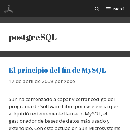
Saltar
Menú
al
contenido
postgreSQL
El principio del fin de MySQL
17 de abril de 2008
por
Xoxe
Sun ha comenzado a capar y cerrar código del
programa de Software Libre por excelencia que
adquirió recientemente llamado MySQL, el
gestionador de bases de datos más usado y
extendido. Con esta actuación Sun Microsystems