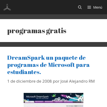
Saltar
Menú
al
contenido
programas gratis
DreamSpark un paquete de
programas de Microsoft para
estudiantes.
1 de diciembre de 2008
por
José Alejandro RM