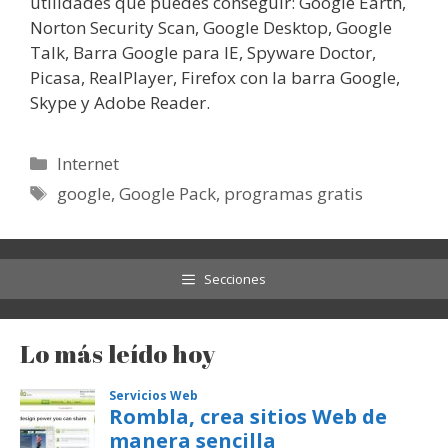
utilidades que puedes conseguir: Google Earth,
Norton Security Scan, Google Desktop, Google
Talk, Barra Google para IE, Spyware Doctor,
Picasa, RealPlayer, Firefox con la barra Google,
Skype y Adobe Reader.
Categorías
Internet
Etiquetas
google
,
Google Pack
,
programas gratis
Secciones
Lo más leído hoy