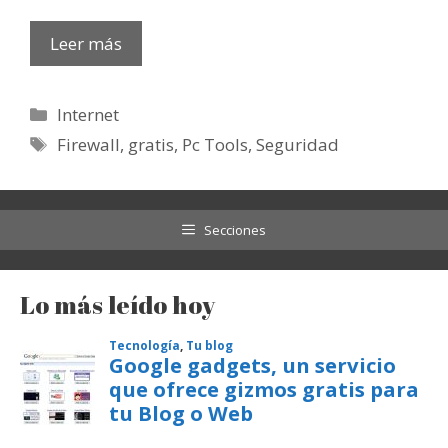
Leer más
Categorías
Internet
Etiquetas
Firewall
,
gratis
,
Pc Tools
,
Seguridad
Secciones
Lo más leído hoy