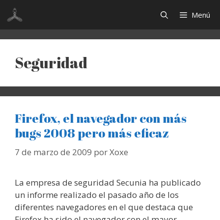
Saltar
Menú
al
contenido
Seguridad
Firefox, el navegador con más
bugs 2008 pero más eficaz
7 de marzo de 2009
por
Xoxe
La empresa de seguridad Secunia ha publicado
un informe realizado el pasado año de los
diferentes navegadores en el que destaca que
Firefox ha sido el navegador con el mayor