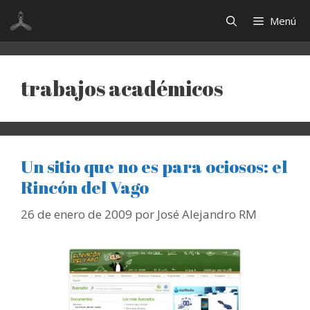
Saltar
Menú
al
contenido
trabajos académicos
Un sitio que no es para ociosos: el
Rincón del Vago
26 de enero de 2009
por
José Alejandro RM