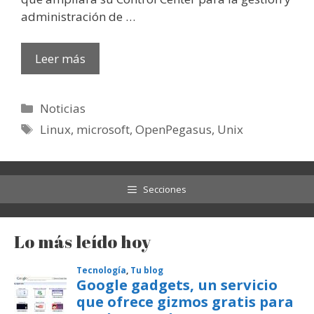
administración de …
Leer más
Categorías
Noticias
Etiquetas
Linux
,
microsoft
,
OpenPegasus
,
Unix
Secciones
Lo más leído hoy