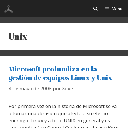
Saltar
Menú
al
contenido
Unix
Microsoft profundiza en la
gestión de equipos Linux y Unix
4 de mayo de 2008
por
Xoxe
Por primera vez en la historia de Microsoft se va
a tomar una decisión que afecta a su eterno
enemigo, Linux y a todo UNIX en general y es
que ampliará su Control Center para la gestión y