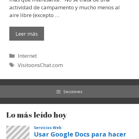
actividad de campamento y mucho menos al
aire libre (excepto …
Leer más
Categorías
Internet
Etiquetas
VisitoonsChat.com
Secciones
Lo más leído hoy