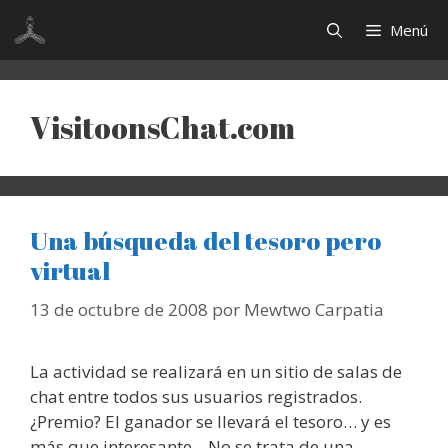
Saltar
Menú
al
contenido
VisitoonsChat.com
Una búsqueda del tesoro pero
virtual
13 de octubre de 2008
por
Mewtwo Carpatia
La actividad se realizará en un sitio de salas de
chat entre todos sus usuarios registrados.
¿Premio? El ganador se llevará el tesoro… y es
más que interesante. No se trata de una