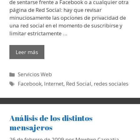
de sentarse frente a Facebook o a cualquier otra
página de Red Social: hay que revisar
minuciosamente las opciones de privacidad de
una red social en el momento de suscribirse y
limitar estrictamente …
Leer más
Categorías
Servicios Web
Etiquetas
Facebook
,
Internet
,
Red Social
,
redes sociales
Análisis de los distintos
mensajeros
26 de febrero de 2009
por
Mewtwo Carpatia