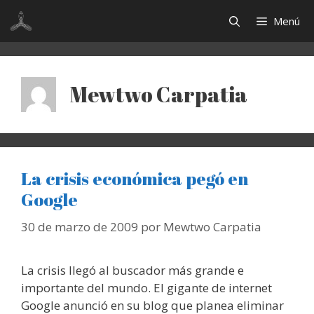
Saltar
Menú
al
contenido
Mewtwo Carpatia
La crisis económica pegó en
Google
30 de marzo de 2009
por
Mewtwo Carpatia
La crisis llegó al buscador más grande e
importante del mundo. El gigante de internet
Google anunció en su blog que planea eliminar