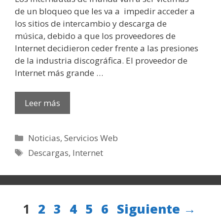
de un bloqueo que les va a impedir acceder a
los sitios de intercambio y descarga de
música, debido a que los proveedores de
Internet decidieron ceder frente a las presiones
de la industria discográfica. El proveedor de
Internet más grande …
Leer más
Categorías
Noticias
,
Servicios Web
Etiquetas
Descargas
,
Internet
Página
Página
Página
Página
Página
Página
1
2
3
4
5
6
Siguiente
→