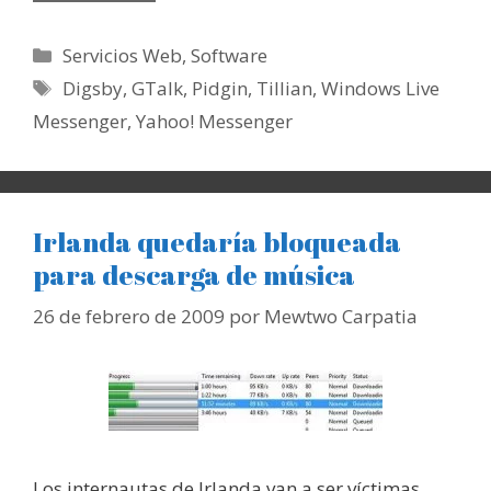
Categorías
Servicios Web
,
Software
Etiquetas
Digsby
,
GTalk
,
Pidgin
,
Tillian
,
Windows Live
Messenger
,
Yahoo! Messenger
Irlanda quedaría bloqueada
para descarga de música
26 de febrero de 2009
por
Mewtwo Carpatia
Los internautas de Irlanda van a ser víctimas