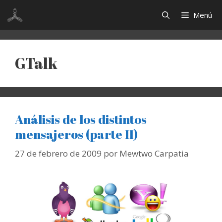
Saltar
Menú
al
contenido
GTalk
Análisis de los distintos
mensajeros (parte II)
27 de febrero de 2009
por
Mewtwo Carpatia