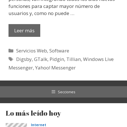
funciones para captar mayor número de
usuarios y, como no puede …
Leer más
Categorías
Servicios Web
,
Software
Etiquetas
Digsby
,
GTalk
,
Pidgin
,
Tillian
,
Windows Live
Messenger
,
Yahoo! Messenger
Secciones
Lo más leído hoy