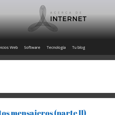
vicios Web
Software
Tecnología
Tu blog
ntos mensajeros (parte II)