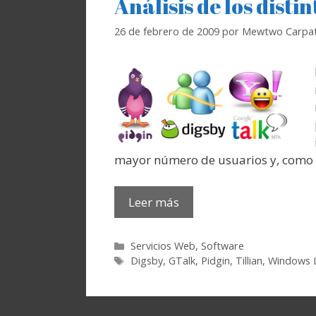
Análisis de los dist
26 de febrero de 2009
por
Mewtwo Carpat
mayor número de usuarios y, como
Leer más
Categorías
Servicios Web
,
Software
Etiquetas
Digsby
,
GTalk
,
Pidgin
,
Tillian
,
Windows 