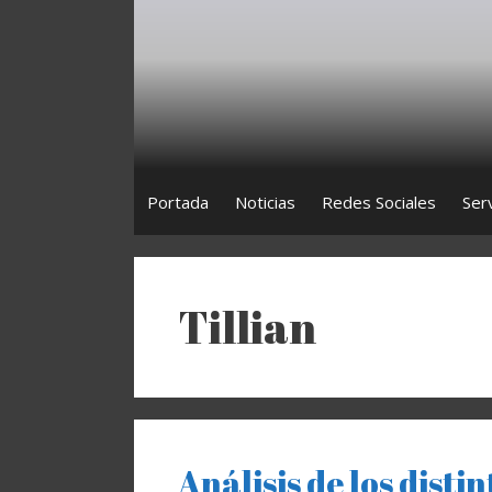
Saltar
al
contenido
Portada
Noticias
Redes Sociales
Ser
Tillian
Análisis de los disti