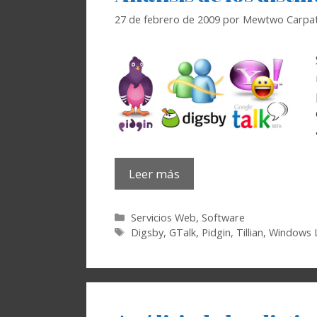
27 de febrero de 2009
por
Mewtwo Carpat
Leer más
Categorías
Servicios Web
,
Software
Etiquetas
Digsby
,
GTalk
,
Pidgin
,
Tillian
,
Windows 