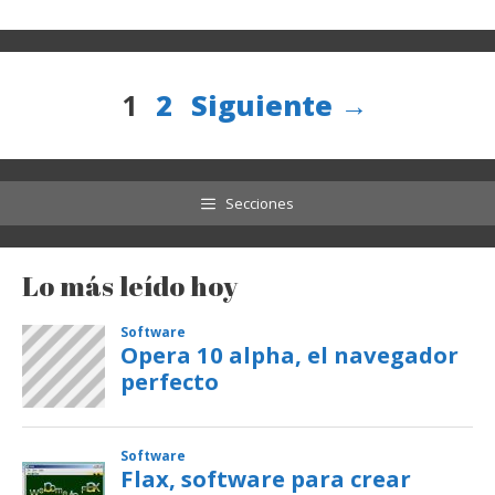
Página
Página
1
2
Siguiente
→
Secciones
Lo más leído hoy