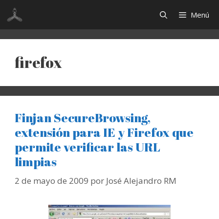
Saltar
Menú
al
contenido
firefox
Finjan SecureBrowsing,
extensión para IE y Firefox que
permite verificar las URL
limpias
2 de mayo de 2009
por
José Alejandro RM