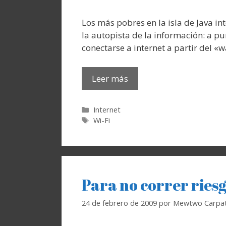
Los más pobres en la isla de Java i
la autopista de la información: a p
conectarse a internet a partir del «
Leer más
Categorías
Internet
Etiquetas
Wi-Fi
Para no correr riesg
24 de febrero de 2009
por
Mewtwo Carpat