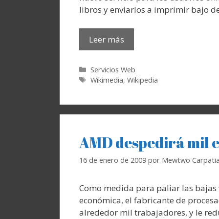
libros y enviarlos a imprimir bajo 
Leer más
Categorías
Servicios Web
Etiquetas
Wikimedia
,
Wikipedia
AMD despedirá mil 
16 de enero de 2009
por
Mewtwo Carpati
Como medida para paliar las bajas v
económica, el fabricante de procesa
alrededor mil trabajadores, y le redu