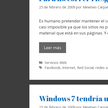
25 de febrero de 2009
por
Mewtwo Carpat
Es humano pretender mantener el con
casi imposible ya que los sitios no 
material que está en sus páginas. Y
Leer más
Categorías
Servicios Web
Etiquetas
Facebook
,
Internet
,
Red Social
,
redes s
Windows 7 tendría u
25 de febrero de 2009
por
Mewtwo Carpat