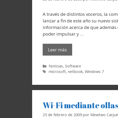
A través de distintos voceros, la co
lanzar a fin de este año su nuevo s
información acerca de que además de
poder impulsar y …
Leer más
Categorías
Noticias
,
Software
Etiquetas
microsoft
,
netbook
,
Windows 7
Wi-Fi mediante ollas
25 de febrero de 2009
por
Mewtwo Carpat