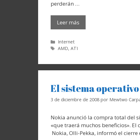
perderán …
Leer más
Categorías
Internet
Etiquetas
AMD
,
ATI
El sistema operativ
3 de diciembre de 2008
por
Mewtwo Carpa
Nokia anunció la compra total del 
«que traerá muchos beneficios». El 
Nokia, Olli-Pekka, informó el cierre