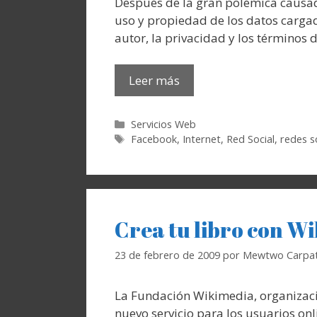
Después de la gran polémica causada
uso y propiedad de los datos carga
autor, la privacidad y los términos d
Leer más
Categorías
Servicios Web
Etiquetas
Facebook
,
Internet
,
Red Social
,
redes s
Crea tu libro con W
23 de febrero de 2009
por
Mewtwo Carpat
La Fundación Wikimedia, organizaci
nuevo servicio para los usuarios o