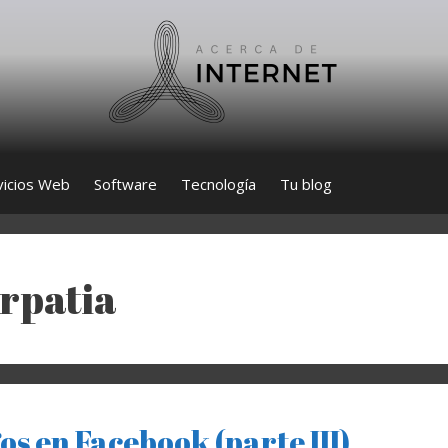
vicios Web
Software
Tecnología
Tu blog
rpatia
os en Facebook (parte III)