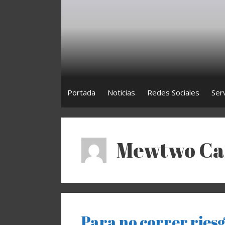
Saltar
al
contenido
Portada
Noticias
Redes Sociales
Ser
Mewtwo Ca
Para no correr riesg