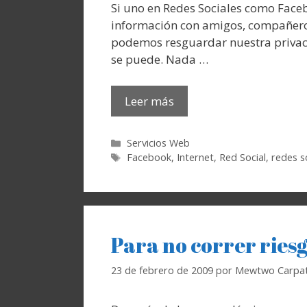
Si uno en Redes Sociales como Face
información con amigos, compañero
podemos resguardar nuestra privaci
se puede. Nada …
Leer más
Categorías
Servicios Web
Etiquetas
Facebook
,
Internet
,
Red Social
,
redes s
Para no correr ries
23 de febrero de 2009
por
Mewtwo Carpat