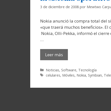
3 de diciembre de 2008
por
Mewtwo Carpa
Nokia anunció la compra total del 
«que traerá muchos beneficios». El 
Nokia, Olli-Pekka, informó el cierre
…
Leer más
Categorías
Noticias
,
Software
,
Tecnología
Etiquetas
celulares
,
Móviles
,
Nokia
,
Symbian
,
Tele