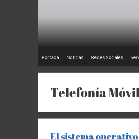
Saltar
al
contenido
Portada
Noticias
Redes Sociales
Ser
Telefonía Móvi
El sistema operativ