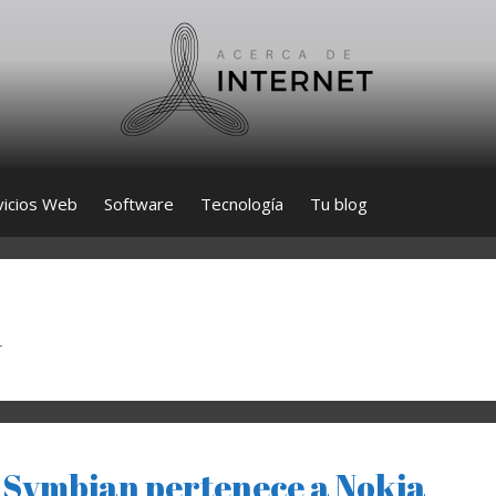
vicios Web
Software
Tecnología
Tu blog
l
o Symbian pertenece a Nokia