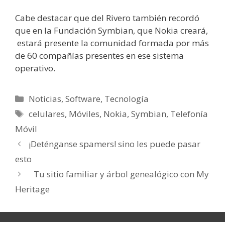
Cabe destacar que del Rivero también recordó
que en la Fundación Symbian, que Nokia creará,
estará presente la comunidad formada por más
de 60 compañías presentes en ese sistema
operativo.
Categorías
Noticias
,
Software
,
Tecnología
Etiquetas
celulares
,
Móviles
,
Nokia
,
Symbian
,
Telefonía
Móvil
¡Deténganse spamers! sino les puede pasar
esto
Tu sitio familiar y árbol genealógico con My
Heritage