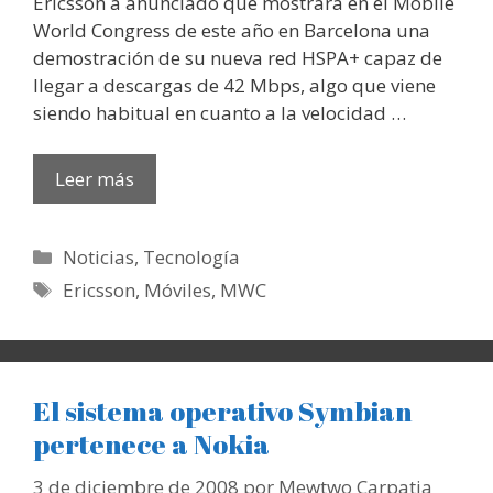
Ericsson a anunciado que mostrará en el Mobile
World Congress de este año en Barcelona una
demostración de su nueva red HSPA+ capaz de
llegar a descargas de 42 Mbps, algo que viene
siendo habitual en cuanto a la velocidad …
Leer más
Categorías
Noticias
,
Tecnología
Etiquetas
Ericsson
,
Móviles
,
MWC
El sistema operativo Symbian
pertenece a Nokia
3 de diciembre de 2008
por
Mewtwo Carpatia