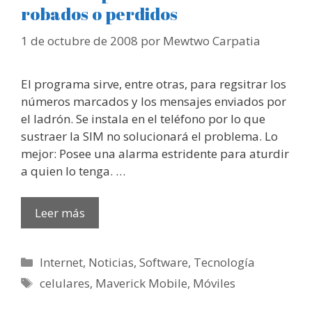
robados o perdidos
1 de octubre de 2008
por
Mewtwo Carpatia
El programa sirve, entre otras, para regsitrar los
números marcados y los mensajes enviados por
el ladrón. Se instala en el teléfono por lo que
sustraer la SIM no solucionará el problema. Lo
mejor: Posee una alarma estridente para aturdir
a quien lo tenga. …
Leer más
Categorías
Internet
,
Noticias
,
Software
,
Tecnología
Etiquetas
celulares
,
Maverick Mobile
,
Móviles