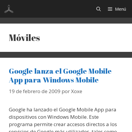
Saltar
Menú
al
contenido
Móviles
Google lanza el Google Mobile
App para Windows Mobile
19 de febrero de 2009
por
Xoxe
Google ha lanzado el Google Mobile App para
dispositivos con Windows Mobile. Este
programa permite crear accesos directos a los
servicios de Google más utilizados, tales como