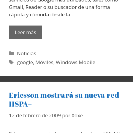
Gmail, Reader o su buscador de una forma
rápida y cómoda desde la …
Leer más
Categorías
Noticias
Etiquetas
google
,
Móviles
,
Windows Mobile
Ericsson mostrará su nueva red
HSPA+
12 de febrero de 2009
por
Xoxe