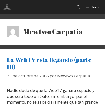
Saltar
Menú
al
contenido
Mewtwo Carpatia
La WebTV esta llegando (parte
III)
25 de octubre de 2008
por
Mewtwo Carpatia
Nadie duda de que la WebTV ganará espacio y
que será todo un éxito. Sin embargo, por el
momento, no se sabe claramente qué tan grande