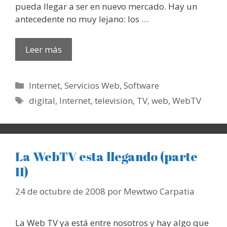
pueda llegar a ser en nuevo mercado. Hay un
antecedente no muy lejano: los …
Leer más
Categorías
Internet
,
Servicios Web
,
Software
Etiquetas
digital
,
Internet
,
television
,
TV
,
web
,
WebTV
La WebTV esta llegando (parte
II)
24 de octubre de 2008
por
Mewtwo Carpatia
La Web TV ya está entre nosotros y hay algo que