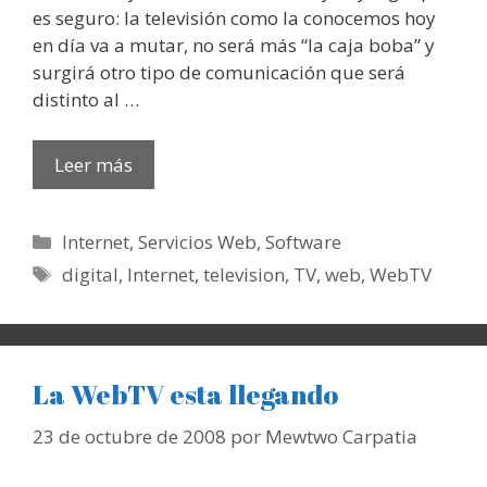
es seguro: la televisión como la conocemos hoy
en día va a mutar, no será más “la caja boba” y
surgirá otro tipo de comunicación que será
distinto al …
Leer más
Categorías
Internet
,
Servicios Web
,
Software
Etiquetas
digital
,
Internet
,
television
,
TV
,
web
,
WebTV
La WebTV esta llegando
23 de octubre de 2008
por
Mewtwo Carpatia