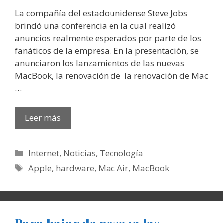
La compañía del estadounidense Steve Jobs
brindó una conferencia en la cual realizó
anuncios realmente esperados por parte de los
fanáticos de la empresa. En la presentación, se
anunciaron los lanzamientos de las nuevas
MacBook, la renovación de la renovación de Mac
…
Leer más
Categorías
Internet
,
Noticias
,
Tecnología
Etiquetas
Apple
,
hardware
,
Mac Air
,
MacBook
Para bajar de peso ¡a las