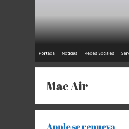
Saltar
al
contenido
Portada
Noticias
Redes Sociales
Ser
Mac Air
Apple se renueva