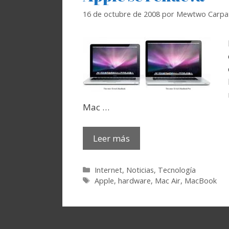
16 de octubre de 2008
por
Mewtwo Carpa
Mac …
Leer más
Categorías
Internet
,
Noticias
,
Tecnología
Etiquetas
Apple
,
hardware
,
Mac Air
,
MacBook