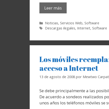
Leer más
Categorías
Noticias
,
Servicios Web
,
Software
Etiquetas
Descargas ilegales
,
Internet
,
Software
Los móviles reempla
acceso a Internet
13 de agosto de 2008
por
Mewtwo Carpat
Se debe principalmente a las posibi
De acuerdo a sondeos realizados po
unos años los teléfonos móviles se 