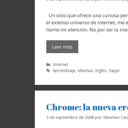
Un sitio que ofrece una curiosa pe
el extenso universo de Internet, me
llamó mi atención. No por ser la m
Leer más
Categorías
Internet
Etiquetas
Aprendizaje
,
Idiomas
,
Inglés
,
Yappr
Chrome: la nueva cr
3 de septiembre de 2008
por
Mewtwo Car