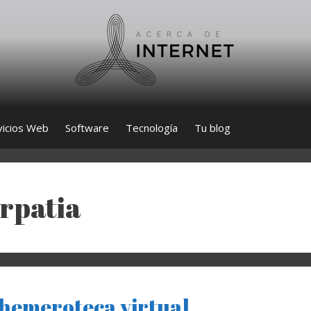
vicios Web
Software
Tecnología
Tu blog
rpatia
 hemeroteca virtual