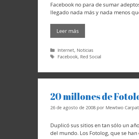
Facebook no para de sumar adeptos
llegado nada más y nada menos qu
Leer más
Categorías
Internet
,
Noticias
Etiquetas
Facebook
,
Red Social
20 millones de Fotol
26 de agosto de 2008
por
Mewtwo Carpat
Duplicó sus sitios en tan sólo un año
del mundo. Los Fotolog, que se han