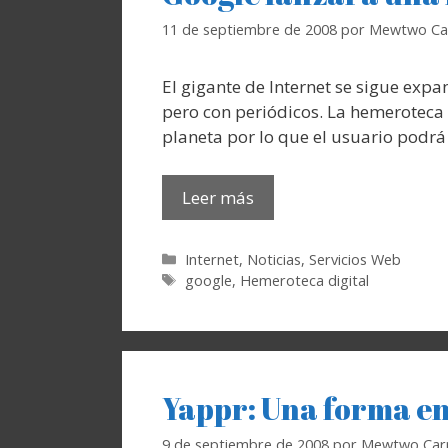
11 de septiembre de 2008
por
Mewtwo Ca
El gigante de Internet se sigue ex
pero con periódicos. La hemeroteca 
planeta por lo que el usuario podrá
Leer más
Categorías
Internet
,
Noticias
,
Servicios Web
Etiquetas
google
,
Hemeroteca digital
Yappr: Una forma en
9 de septiembre de 2008
por
Mewtwo Car