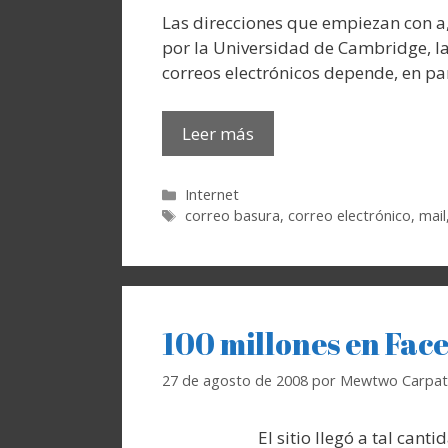
Las direcciones que empiezan con a,
por la Universidad de Cambridge, l
correos electrónicos depende, en pa
Leer más
Categorías
Internet
Etiquetas
correo basura
,
correo electrónico
,
mail
100 millones en Fac
27 de agosto de 2008
por
Mewtwo Carpat
El sitio llegó a tal cantidad de