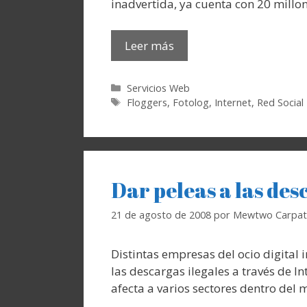
inadvertida, ya cuenta con 20 millon
Leer más
Categorías
Servicios Web
Etiquetas
Floggers
,
Fotolog
,
Internet
,
Red Social
Dar peleas a las des
21 de agosto de 2008
por
Mewtwo Carpat
Distintas empresas del ocio digital i
las descargas ilegales a través de
afecta a varios sectores dentro del 