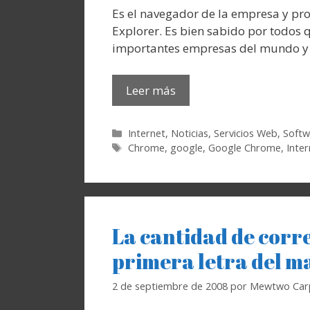
Es el navegador de la empresa y pro
Explorer. Es bien sabido por todos
importantes empresas del mundo y 
Leer más
Categorías
Internet
,
Noticias
,
Servicios Web
,
Softw
Etiquetas
Chrome
,
google
,
Google Chrome
,
Inter
La cantidad de corr
primera letra del ma
2 de septiembre de 2008
por
Mewtwo Car