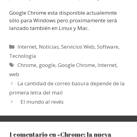
Google Chrome esta disponible actualemnte
sólo para Windows pero proximamente será
lanzado también en Linux y Mac.
Categorías
Internet
,
Noticias
,
Servicios Web
,
Software
,
Tecnología
Etiquetas
Chrome
,
google
,
Google Chrome
,
Internet
,
web
La cantidad de correo basura depende de la
primera letra del mail
El mundo al revés
1 comentario en «Chrome: la nueva