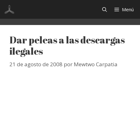
Saltar
Menú
al
contenido
Dar peleas a las descargas
ilegales
21 de agosto de 2008
por
Mewtwo Carpatia