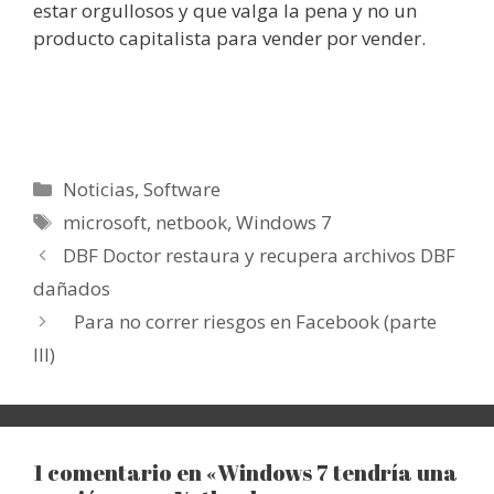
estar orgullosos y que valga la pena y no un
producto capitalista para vender por vender.
Categorías
Noticias
,
Software
Etiquetas
microsoft
,
netbook
,
Windows 7
DBF Doctor restaura y recupera archivos DBF
dañados
Para no correr riesgos en Facebook (parte
III)
1 comentario en «Windows 7 tendría una