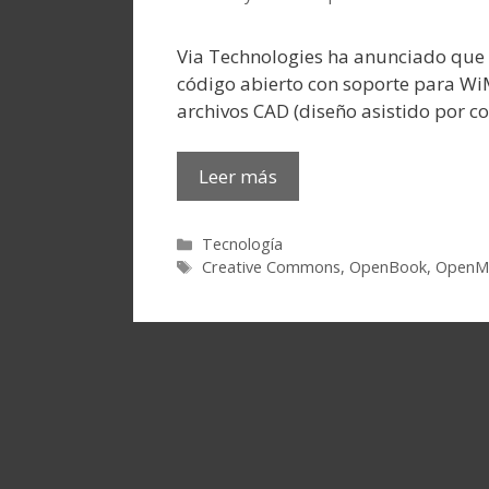
Via Technologies ha anunciado que l
código abierto con soporte para Wi
archivos CAD (diseño asistido por c
Leer más
Categorías
Tecnología
Etiquetas
Creative Commons
,
OpenBook
,
OpenM