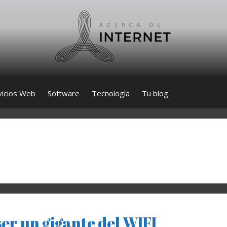
vicios Web
Software
Tecnología
Tu blog
er un gigante del WIFI