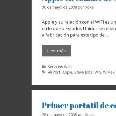
30 de mayo de 2008
por
Xoxe
Apple y su relación con el WIFI es 
en lo que a Estados Unidos se refie
a fabricación para este tipo de …
Leer más
Categorías
Servicios Web
Etiquetas
AirPort
,
Apple
,
Steve Jobs
,
Wifi
,
WiMax
Primer portatil de c
28 de mayo de 2008
por
Xoxe