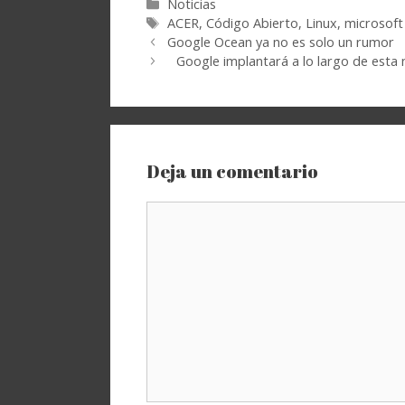
Categorías
Noticias
Etiquetas
ACER
,
Código Abierto
,
Linux
,
microsoft
Google Ocean ya no es solo un rumor
Google implantará a lo largo de esta
Deja un comentario
Comentario