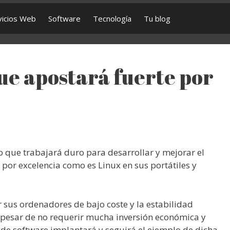
vicios Web
Software
Tecnología
Tu blog
ue apostará fuerte por
que trabajará duro para desarrollar y mejorar el
 por excelencia como es Linux en sus portátiles y
r sus ordenadores de bajo coste y la estabilidad
 pesar de no requerir mucha inversión económica y
de software implantará y seguirá el ejemplo de dicha