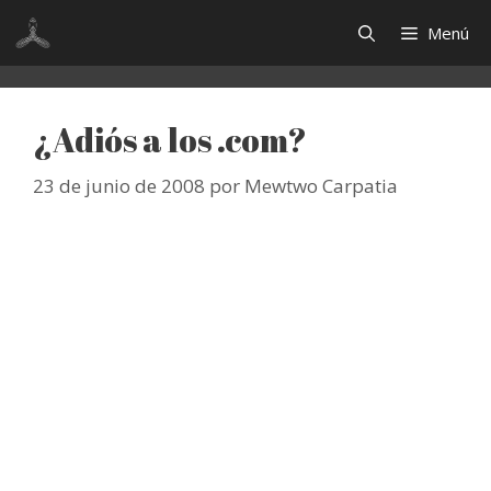
Saltar
Menú
al
contenido
¿Adiós a los .com?
23 de junio de 2008
por
Mewtwo Carpatia