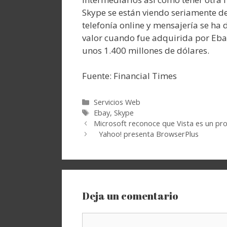
Skype se están viendo seriamente d
telefonía online y mensajería se h
valor cuando fue adquirida por Ebay
unos 1.400 millones de dólares.
Fuente: Financial Times
Categorías
Servicios Web
Etiquetas
Ebay
,
Skype
Microsoft reconoce que Vista es un pr
Yahoo! presenta BrowserPlus
Deja un comentario
Comentario