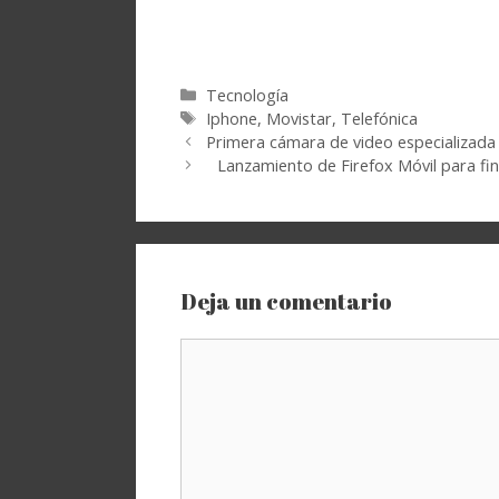
Categorías
Tecnología
Etiquetas
Iphone
,
Movistar
,
Telefónica
Primera cámara de video especializada
Lanzamiento de Firefox Móvil para fi
Deja un comentario
Comentario