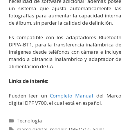
necesidad de software adicional; además posee
un sistema que ajusta automáticamente las
fotografías para aumentar la capacidad interna
de álbum, sin perder la calidad de definición.
Es compatible con los adaptadores Bluetooth
DPPA-BT1, para la transferencia inalámbrica de
imágenes desde teléfonos con cámara e incluye
mando a distancia inalámbrico y adaptador de
alimentación de CA.
Links de interés
:
Pueden leer un
Completo Manual
del Marco
digital DPF V700, el cual está en español.
Categorías
Tecnología
Etiquetas
marco digital
,
modelo DPF V700
,
Sony