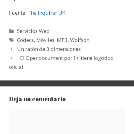
Fuente:
The Inquirer UK
Categorías
Servicios Web
Etiquetas
Codecs
,
Móviles
,
MP3
,
Wolfson
Un ratón de 3 dimensiones
El Opendocument por fin tiene logotipo
oficial
Deja un comentario
Comentario